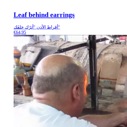
Leaf behind earrings
أقراط الأذن "أترُك خلفَك"
€
64,95