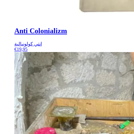
Anti Colonializm
انتي كولونيالية
€
19,95