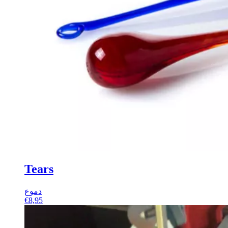
Tears
دموع
€
8,95