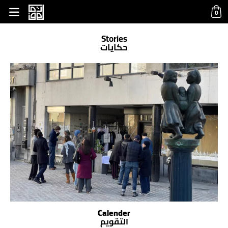
base.php
0
Stories
حكايات
Calender
التقويم